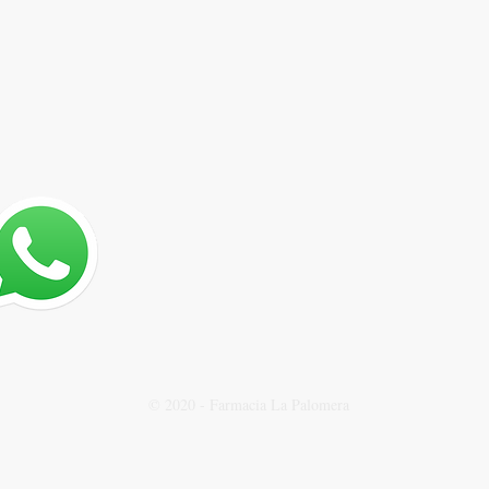
az tu encargo
E-MAIL
 Consulta
info@lapalomerafarma.es
armacéutica
vía teléfono o
hatsapp):
 987 24 64 46
 +34 621 31 97 87
© 2020 - Farmacia La Palomera