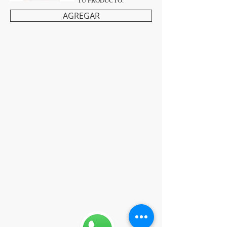
TU PRODUCTO.
AGREGAR
ABRIMOS 365 Días, de 9:30 a
22.
Av. San Juan de Sahagún 23
24007, León.
Ldo. Felix Jimenez Población
Nº de Colegiado LE-334-F del COFLEON
Nº Autorización Fiscal 7146485-A
Nº Autorización LE-334-F
Haz tu encargo o Consulta
Farmacéutica (vía teléfono o
Whatsapp):
T:
987 24 64 46