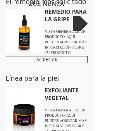
El remedio más solicitado
QUE NUNCA
REMEDIO PARA
LA GRIPE
¿CÓMO LO HACEMOS?
VISTA GENERAL DE UN
PRODUCTO. AQUÍ
PUEDES AGREGAR MÁS
INFORMACIÓN SOBRE
TU PRODUCTO.
AGREGAR
Línea para la piel
EXFOLIANTE
hecho a
VEGETAL
mano
VISTA GENERAL DE UN
PRODUCTO. AQUÍ
PUEDES AGREGAR MÁS
INFORMACIÓN SOBRE